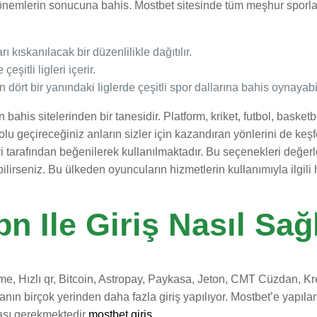
önemlerin sonucuna bahis. Mostbet sitesinde tüm meşhur sporlarda
kıskanılacak bir düzenlilikle dağıtılır.
şitli ligleri içerir.
dört bir yanındaki liglerde çeşitli spor dallarına bahis oynayabil
is sitelerinden bir tanesidir. Platform, kriket, futbol, ​​basketbol
u geçireceğiniz anların sizler için kazandıran yönlerini de keş
eri tarafından beğenilerek kullanılmaktadır. Bu seçenekleri değe
lirseniz. Bu ülkeden oyuncuların hizmetlerin kullanımıyla ilgili h
n Ile Giriş Nasıl Sağ
Hızlı qr, Bitcoin, Astropay, Paykasa, Jeton, CMT Cüzdan, Kred
n birçok yerinden daha fazla giriş yapılıyor. Mostbet’e yapılan
ması gerekmektedir
mostbet giriş
.