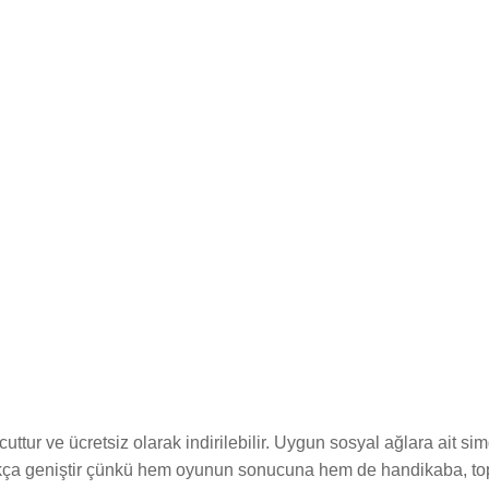
 ve ücretsiz olarak indirilebilir. Uygun sosyal ağlara ait simg
kça geniştir çünkü hem oyunun sonucuna hem de handikaba, topl