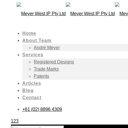
Home
About Team
André Meyer
Services
Registered Designs
Trade Marks
Patents
Articles
Blog
Contact
+61 (02) 8896 4309
123