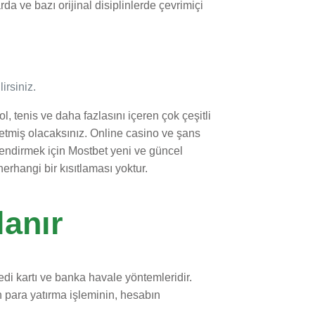
 ve bazı orijinal disiplinlerde çevrimiçi
irsiniz.
, ​​tenis ve daha fazlasını içeren çok çeşitli
fetmiş olacaksınız. Online casino ve şans
rlendirmek için Mostbet yeni ve güncel
erhangi bir kısıtlaması yoktur.
lanır
i kartı ve banka havale yöntemleridir.
 para yatırma işleminin, hesabın