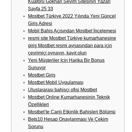
Kuaförü Gökhan Sevim Sitesinin Yazarı
Sayfa 25 33
Mostbet Türkiye 2022 Yılında Yeni Güncel
Giriş Adresi
Mobil Bahis Açısından Mostbet İncelemesi
resmi site Mostbet Türkiye kumarhanesine
giriş Mostbet resmi aynasından para için
çevrimiçi oynayın, kayıt olun
Yeni Müşteriler Için Harika Bir Bonus
Sunuyor
Mostbet Giriş
Mostbet Mobil Uygulaması
Uluslararası bahisçi ofisi Mostbet
Mostbet Online Kumarhanesinin Teknik
Özellikleri
Mostbet’te Canlı Etkinlik Bahisleri Bölümü
Bets10 Hesap Onaylanması Ve Çekim
Sorunu