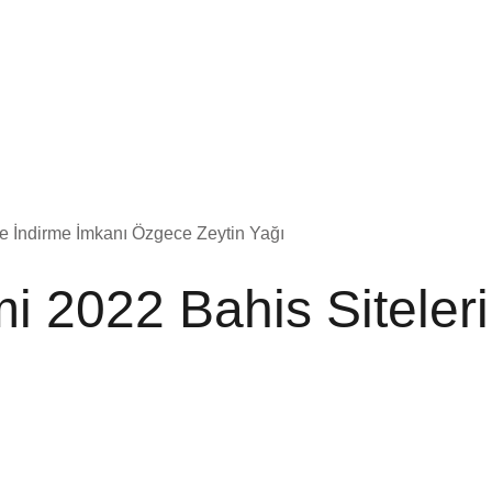
 ve İndirme İmkanı Özgece Zeytin Yağı
i 2022 Bahis Siteleri