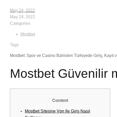
May 24, 2022
May 24, 2022
Categories
Mostbet
Tags
Mostbet: Spor ve Casino Bahisleri Türkiyede Giriş, Kayıt
Mostbet Güvenilir m
Content
Mostbet Sitesine Vpn Ile Giriş Nasıl