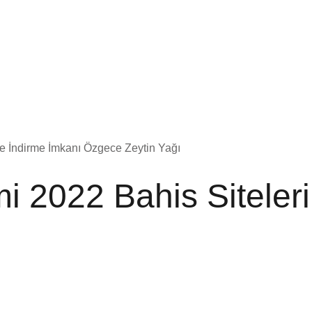
 ve İndirme İmkanı Özgece Zeytin Yağı
i 2022 Bahis Siteleri