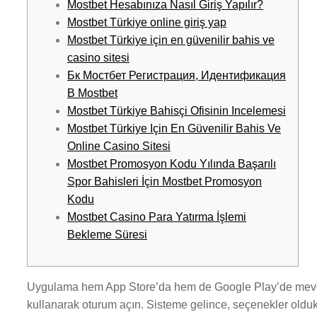
Mostbet Hesabınıza Nasıl Giriş Yapılır?
Mostbet Türkiye online giriş yap
Mostbet Türkiye için en güvenilir bahis ve
casino sitesi
Бк Мостбет Регистрация, Идентификация
В Mostbet
Mostbet Türkiye Bahisçi Ofisinin Incelemesi
Mostbet Türkiye Için En Güvenilir Bahis Ve
Online Casino Sitesi
Mostbet Promosyon Kodu Yılında Başarılı
Spor Bahisleri İçin Mostbet Promosyon
Kodu
Mostbet Casino Para Yatırma İşlemi
Bekleme Süresi
Uygulama hem App Store’da hem de Google Play’de mevcuttur
kullanarak oturum açın. Sisteme gelince, seçenekler oldu