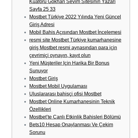
Kuaförü Gökhan Sevim Sitesinin Yazarı
Sayfa 25 33
Mostbet Türkiye 2022 Yılında Yeni Güncel
Giriş Adresi
Mobil Bahis Açısından Mostbet İncelemesi
resmi site Mostbet Türkiye kumarhanesine
giriş Mostbet resmi aynasından para için
çevrimiçi oynayın, kayıt olun
Yeni Müşteriler Için Harika Bir Bonus
Sunuyor
Mostbet Giriş
Mostbet Mobil Uygulaması
Uluslararası bahisçi ofisi Mostbet
Mostbet Online Kumarhanesinin Teknik
Özellikleri
Mostbet’te Canlı Etkinlik Bahisleri Bölümü
Bets10 Hesap Onaylanması Ve Çekim
Sorunu