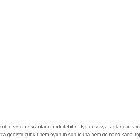
 ve ücretsiz olarak indirilebilir. Uygun sosyal ağlara ait simg
kça geniştir çünkü hem oyunun sonucuna hem de handikaba, topl